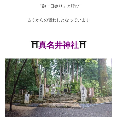
「御一日参り」と呼び
古くからの習わしとなっています
⛩
真名井神社
⛩