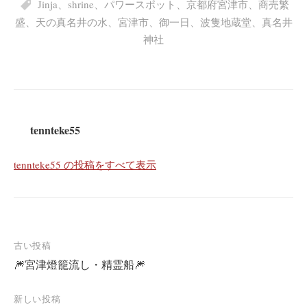
Jinja
、
shrine
、
パワースポット
、
京都府宮津市
、
商売繁
盛
、
天の真名井の水
、
宮津市
、
御一日
、
波隻地蔵堂
、
真名井
神社
tennteke55
tennteke55 の投稿をすべて表示
投
古い投稿
🎆宮津燈籠流し・精霊船🎆
稿
ナ
新しい投稿