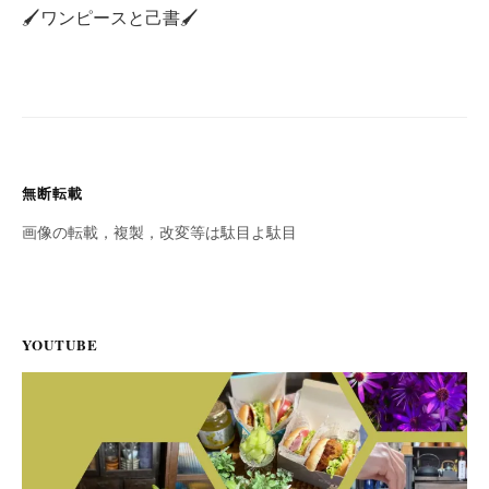
ビ
🖌ワンピースと己書🖌
ゲ
ー
シ
ョ
ン
無断転載
画像の転載，複製，改変等は駄目よ駄目
YOUTUBE