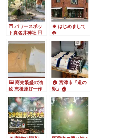
⛩ パワースポッ
🍀 はじめまして
ト真名井神社 ⛩
☘️
🖼 商売繁盛の油
🏠 宮津市『道の
絵 恵後原好一作
駅』🏠
「赤富士」🖼