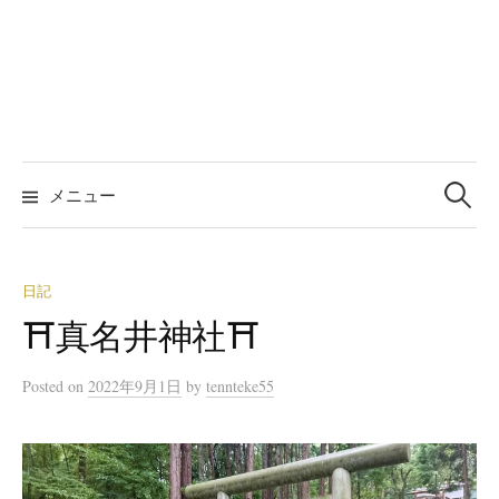
検
索:
メニュー
日記
⛩真名井神社⛩
Posted
on
2022年9月1日
by
tennteke55