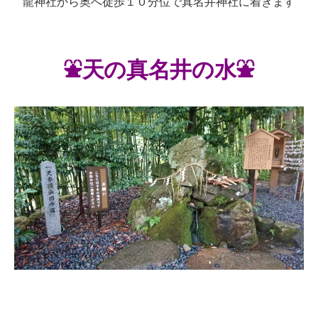
龍神社から奥へ徒歩１０分位で真名井神社に着きます
⛲️天の真名井の水⛲️