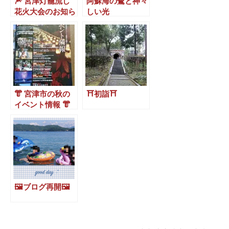
🎆 宮津灯籠流し
阿蘇海の鷺と神々
花火大会のお知ら
しい光
せ 🎆
👘 宮津市の秋の
⛩初詣⛩
イベント情報 👘
🖼ブログ再開🖼