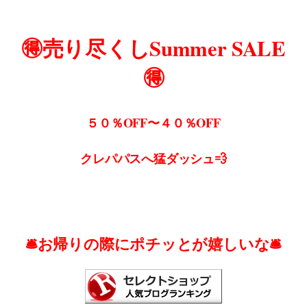
🉐売り尽くしSummer SALE
🉐
５０％OFF〜４０％OFF
クレパパスへ猛ダッシュ💨
🛎お帰りの際にポチッとが嬉しいな🛎