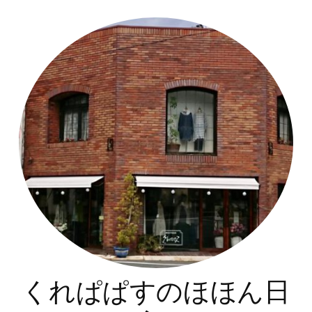
コ
ン
テ
ン
ツ
へ
ス
キ
ッ
プ
くれぱぱすのほほん日