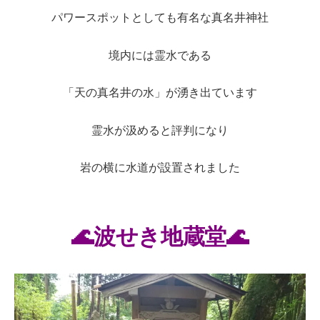
パワースポットとしても有名な真名井神社
境内には霊水である
「天の真名井の水」が湧き出ています
霊水が汲めると評判になり
岩の横に水道が設置されました
🌊波せき地蔵堂
🌊