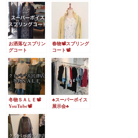
お洒落なスプリン
春物📽️スプリング
グコート
コート📽️
冬物ＳＡＬＥ📽️
♣️スーパーボイス
YouTube📽️
展示会♣️