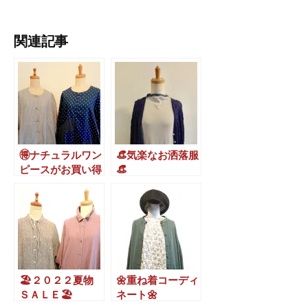
関連記事
🉐ナチュラルワン
👒気楽なお洒落服
ピースがお買い得
👒
🉐
🏖２０２２夏物
🌼重ね着コーディ
ＳＡＬＥ🏖
ネート🌼