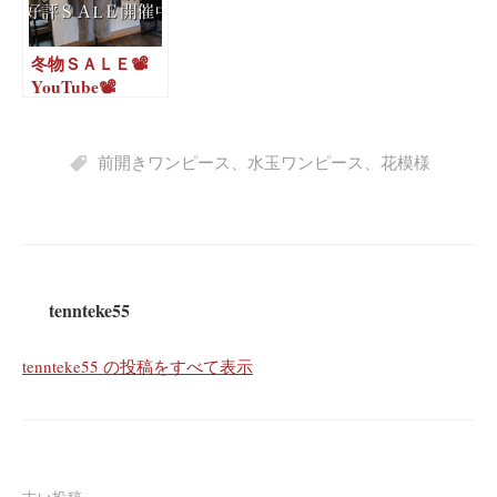
冬物ＳＡＬＥ📽️
YouTube📽️
前開きワンピース
、
水玉ワンピース
、
花模様
tennteke55
tennteke55 の投稿をすべて表示