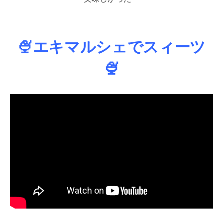
🍨エキマルシェでスィーツ
🍨