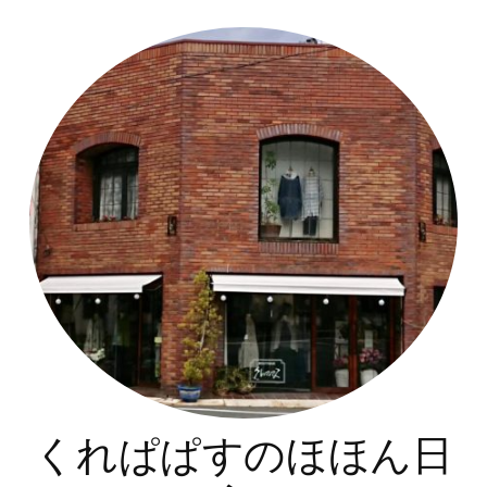
コ
ン
テ
ン
ツ
へ
ス
キ
ッ
プ
くれぱぱすのほほん日