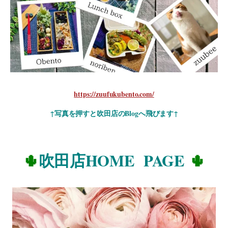
https://zuufukubento.com/
↑写真を押すと吹田店のBlogへ飛びます↑
🌵
吹田店HOME
PAGE
🌵