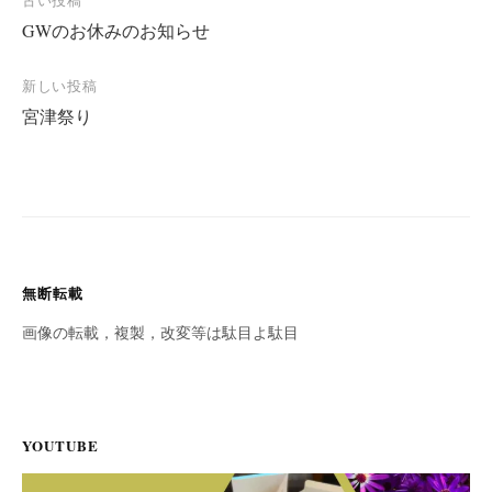
投
古い投稿
GWのお休みのお知らせ
稿
ナ
新しい投稿
ビ
宮津祭り
ゲ
ー
シ
ョ
ン
無断転載
画像の転載，複製，改変等は駄目よ駄目
YOUTUBE