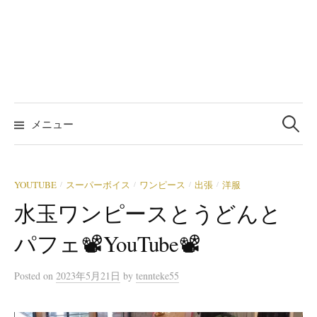
検
索:
メニュー
YOUTUBE
スーパーボイス
ワンピース
出張
洋服
/
/
/
/
水玉ワンピースとうどんと
パフェ📽️YouTube📽️
Posted
on
2023年5月21日
by
tennteke55