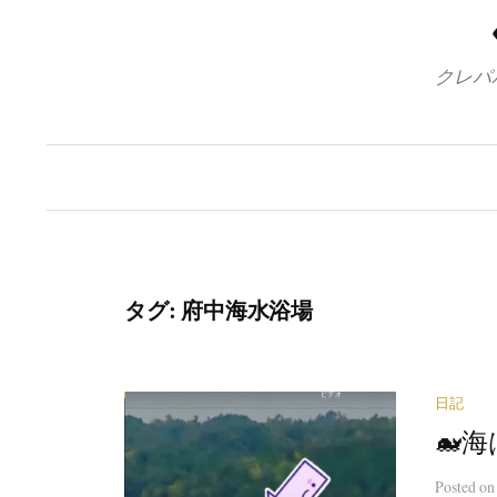
クレパ
タグ:
府中海水浴場
日記
🐋
Posted
o