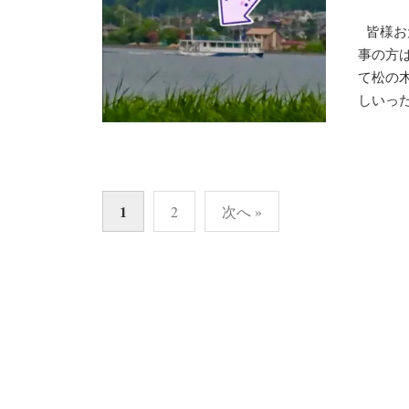
皆様お
事の方
て松の
しいった.
投
1
2
次へ »
稿
の
ペ
ー
ジ
送