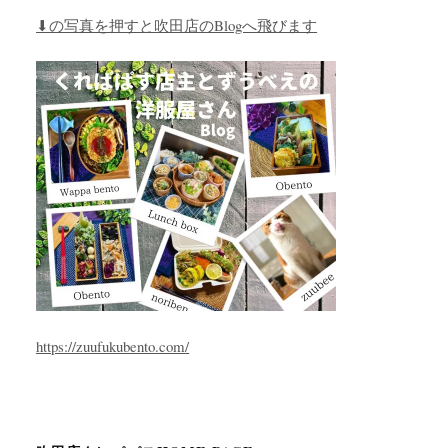
⬇︎の写真を押すと吹田店のBlogへ飛びます
https://zuufukubento.com/