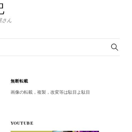
記
服屋さん
検
索:
無断転載
画像の転載，複製，改変等は駄目よ駄目
YOUTUBE