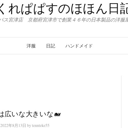
くれぱぱすのほほん日
パス宮津店 京都府宮津市で創業４６年の日本製品の洋
洋服
日記
ハンドメイド
海は広いな大きいな🐋
n
2022年8月13日
by
tennteke55