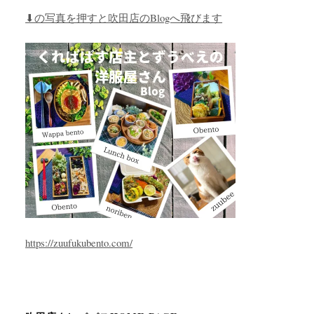
⬇︎の写真を押すと吹田店のBlogへ飛びます
https://zuufukubento.com/