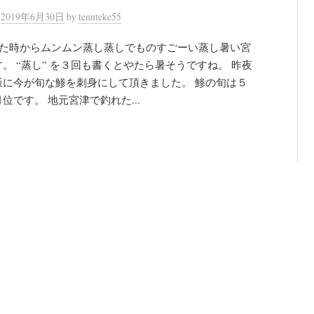
n
2019年6月30日
by
tennteke55
た時からムンムン蒸し蒸しでものすごーい蒸し暑い宮
。 “蒸し” を３回も書くとやたら暑そうですね。 昨夜
飯に今が旬な鯵を刺身にして頂きました。 鯵の旬は５
位です。 地元宮津で釣れた...