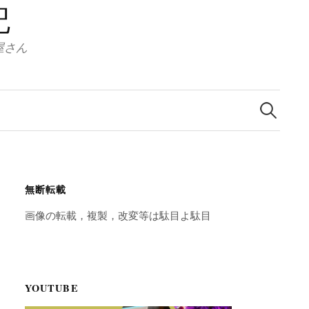
記
服屋さん
検
索:
無断転載
画像の転載，複製，改変等は駄目よ駄目
YOUTUBE