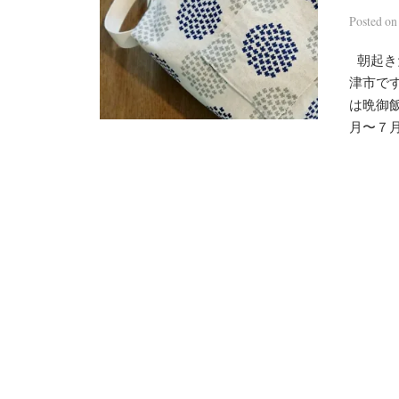
Posted
o
朝起き
津市です
は晩御
月〜７月