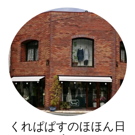
コ
ン
テ
ン
ツ
へ
ス
キ
ッ
プ
くれぱぱすのほほん日