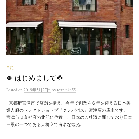
日記
🍀 はじめまして☘️
Posted
on
2019年5月27日
by
tennteke55
京都府宮津市で店舗を構え、今年で創業４６年を迎える日本製
婦人服のセレクトショップ『クレパパス』宮津店の店主です。
宮津市は京都府の北部に位置し、日本の若狭湾に面しており日本
三景の一つである天橋立で有名な観光...