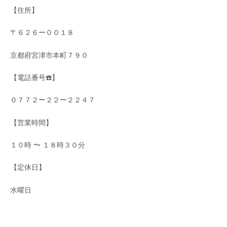
【住所】
〒６２６ー００１８
京都府宮津市本町７９０
【電話番号☎️】
０７７２ー２２ー２２４７
【営業時間】
１０時 〜 １８時３０分
【定休日】
水曜日