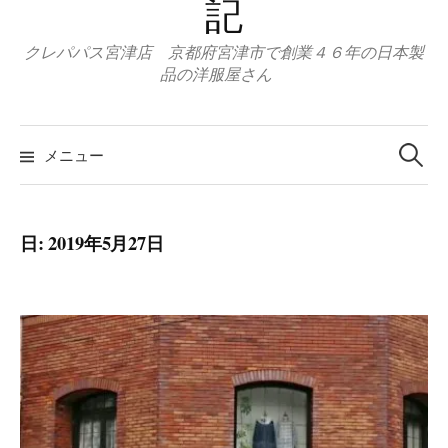
記
クレパパス宮津店 京都府宮津市で創業４６年の日本製
品の洋服屋さん
検
索:
メニュー
日:
2019年5月27日