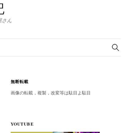
記
服屋さん
検
索:
無断転載
画像の転載，複製，改変等は駄目よ駄目
YOUTUBE