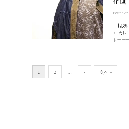
企画
Posted
o
【お知
す カレ
トーーーー
投
1
2
…
7
次へ »
稿
の
ペ
ー
ジ
送