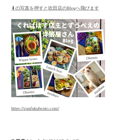
⬇︎の写真を押すと吹田店のBlogへ飛びます
https://zuufukubento.com/