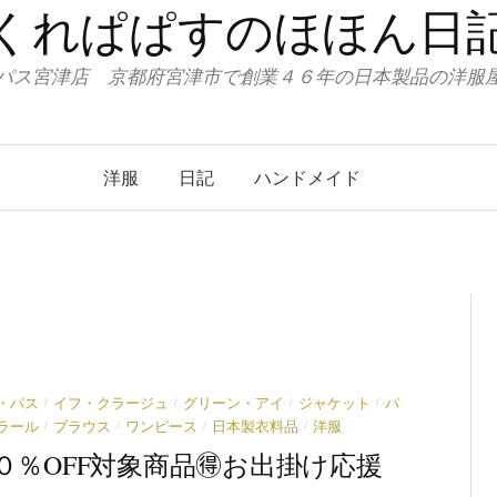
くれぱぱすのほほん日
パス宮津店 京都府宮津市で創業４６年の日本製品の洋
洋服
日記
ハンドメイド
/
/
/
/
・パス
イフ・クラージュ
グリーン・アイ
ジャケット
パ
/
/
/
/
ラール
ブラウス
ワンピース
日本製衣料品
洋服
１０％OFF対象商品🉐お出掛け応援