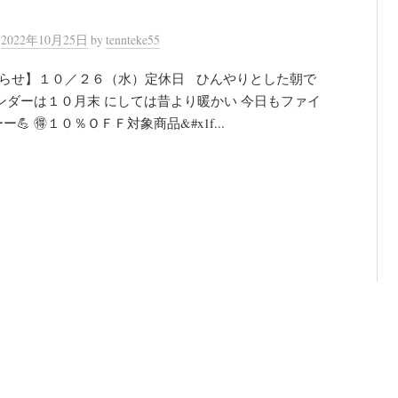
n
2022年10月25日
by
tennteke55
らせ】１０／２６（水）定休日 ひんやりとした朝で
ンダーは１０月末 にしては昔より暖かい 今日もファイ
💪 🉐１０％ＯＦＦ対象商品&#x1f...