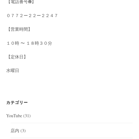
【電話番号☎️】
０７７２ー２２ー２２４７
【営業時間】
１０時 〜 １８時３０分
【定休日】
水曜日
カテゴリー
YouTube
(31)
店内
(3)