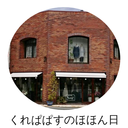
コ
ン
テ
ン
ツ
へ
ス
キ
ッ
プ
くれぱぱすのほほん日